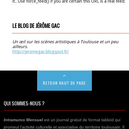
it.. Use force_feed() if you are certain this URL is a real feed.
LE BLOG DE JÉRÔME GAC
Un œil sur les scènes artistiques à Toulouse et un peu
ailleurs.
http://jeromegac.blogspot.fr/
RETOUR HAUT DE PAGE
QUI SOMMES-NOUS ?
Intramuros Mensuel
est un journal gratuit de format tabloïd qui
promeut l’activité culturelle et associative du territoire toulousain. Il