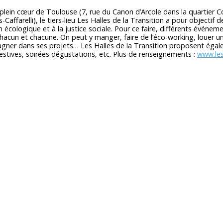
 plein cœur de Toulouse (7, rue du Canon d’Arcole dans la quartier 
Caffarelli), le tiers-lieu Les Halles de la Transition a pour objectif
on écologique et à la justice sociale. Pour ce faire, différents événe
chacun et chacune. On peut y manger, faire de l’éco-working, louer une
ner dans ses projets… Les Halles de la Transition proposent égale
festives, soirées dégustations, etc. Plus de renseignements :
www.les