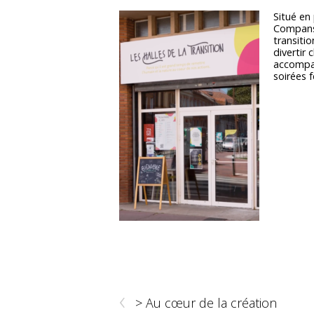
Situé en
Compans-
transiti
divertir 
accompag
soirées 
‹
> Au cœur de la création