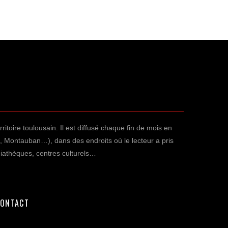
rritoire toulousain. Il est diffusé chaque fin de mois en
a, Montauban…), dans des endroits où le lecteur a pris
édiathèques, centres culturels…
ONTACT