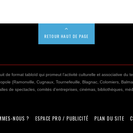
RETOUR HAUT DE PAGE
uit de format tabloïd qui promeut l’activité culturelle et associative du te
étropole (Ramonville, Cugnaux, Tournefeuille, Blagnac, Colomiers, Balm
 salles de spectacles, comités d’entreprises, cinémas, bibliothèques, m
MMES-NOUS ?
ESPACE PRO / PUBLICITÉ
PLAN DU SITE
C