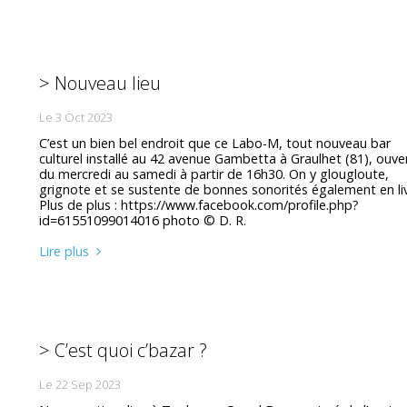
> Nouveau lieu
Le 3 Oct 2023
C’est un bien bel endroit que ce Labo-M, tout nouveau bar
culturel installé au 42 avenue Gambetta à Graulhet (81), ouve
du mercredi au samedi à partir de 16h30. On y glougloute,
grignote et se sustente de bonnes sonorités également en li
Plus de plus : https://www.facebook.com/profile.php?
id=61551099014016 photo © D. R.
Lire plus
> C’est quoi c’bazar ?
Le 22 Sep 2023